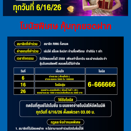
โบนัสพิเศษ คุ้มทุกยอดฝาก